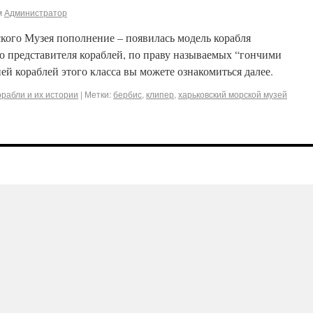
м
Администратор
кого Музея пополнение – появилась модель корабля
кого представителя кораблей, по праву называемых “гончими
ей кораблей этого класса вы можете ознакомиться далее.
орабли и их истории
|
Метки:
бербис
,
клипер
,
харьковский морской музей