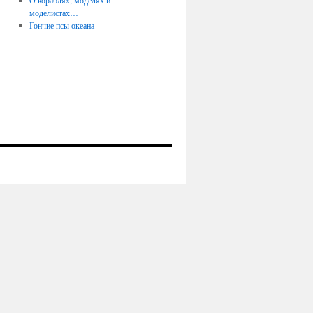
О кораблях, моделях и
моделистах…
Гончие псы океана