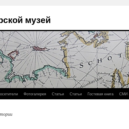
рской музей
осетители
Фотогалерея
Статьи
Статьи
Гостевая книга
СМИ 
стории